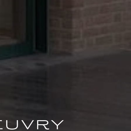
euvry