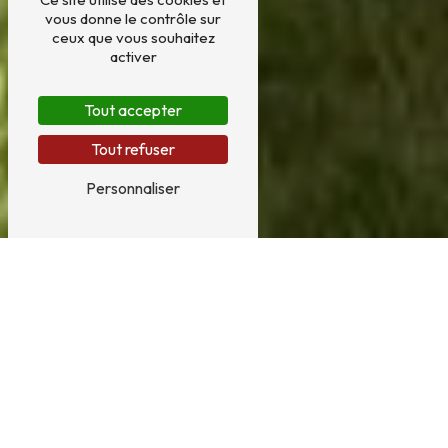
vous donne le contrôle sur
ceux que vous souhaitez
activer
Tout accepter
Tout refuser
Personnaliser
Pose de menuiserie à Beuvry
LA POSE DE MENUISERIE À BEUVRY AVEC
CLOSANE BATIMENT
Vous êtes à la recherche d'une entreprise spécialisée en
pose de menuiserie dans la ville de Beuvry ? Closane