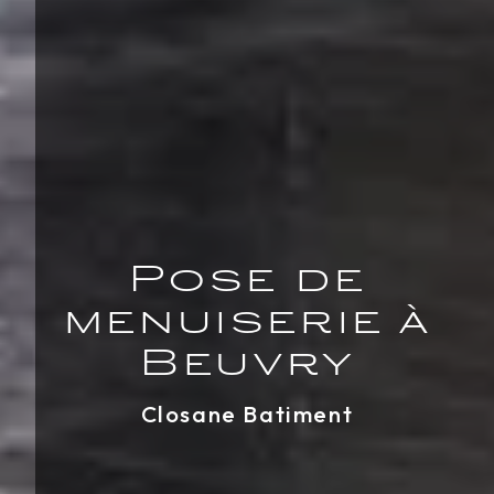
Pose de
menuiserie à
Beuvry
Closane Batiment