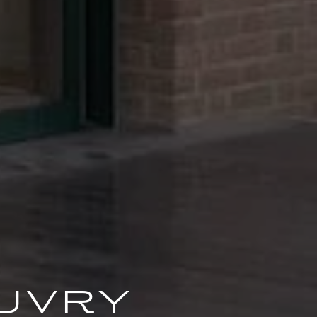
euvry