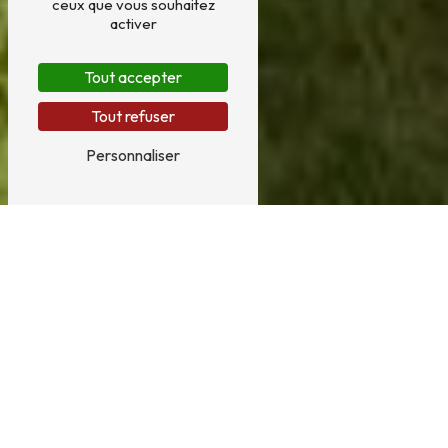
ceux que vous souhaitez
activer
Tout accepter
Tout refuser
Personnaliser
Plomberie près de Beaucamps-
Ligny
PLOMBERIE À BEAUCAMPS-LIGNY :
CLOSANE BATIMENT
Située à Beuvry, dans la ville de Beaucamps-Ligny,
Closane Batiment est votre entreprise de référence pour
tous vos besoins en matière de plomberie. Avec une