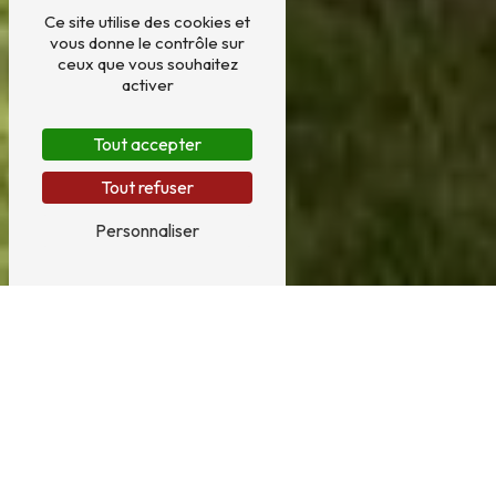
Ce site utilise des cookies et
vous donne le contrôle sur
ceux que vous souhaitez
activer
Tout accepter
Tout refuser
Personnaliser
Plâtrerie près de Bruay-la-
Buissière
PLÂTRERIE À BRUAY-LA-BUISSIÈRE
La plâtrerie est un art ancien qui consiste à recouvrir les