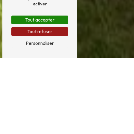
activer
Tout accepter
Tout refuser
Personnaliser
Menuiserie près de Lillers
MENUISERIE À LILLERS AVEC CLOSANE
BATIMENT
À la recherche d'un service de menuiserie de qualité à
Lillers ? Closane Batiment est l'entreprise qu'il vous faut !
Spécialisée dans la menuiserie sur mesure, notre équipe
expérimentée saura répondre à tous vos besoins en